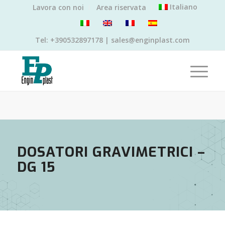
Italiano
Lavora con noi
Area riservata
Tel: +390532897178 | sales@enginplast.com
DOSATORI GRAVIMETRICI –
DG 15