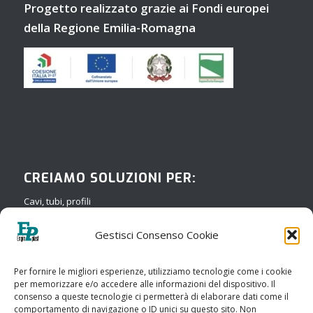
Progetto realizzato grazie ai Fondi europei
della Regione Emilia-Romagna
CREIAMO SOLUZIONI PER:
Cavi, tubi, profili
Compound
Gestisci Consenso Cookie
Film
Medicale
Per fornire le migliori esperienze, utilizziamo tecnologie come i cookie
per memorizzare e/o accedere alle informazioni del dispositivo. Il
Riciclaggio
consenso a queste tecnologie ci permetterà di elaborare dati come il
comportamento di navigazione o ID unici su questo sito. Non
Soffiaggio