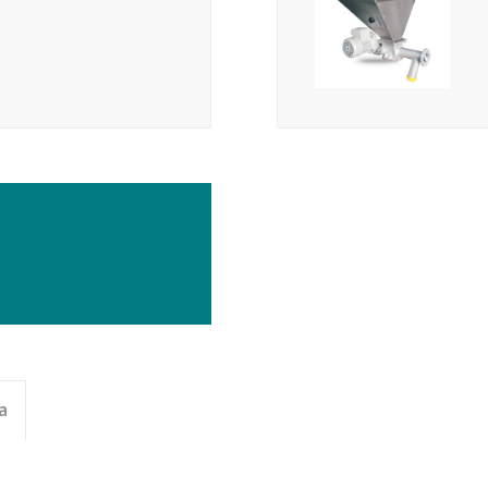
VOLUMÉTRICO
– DPM
a