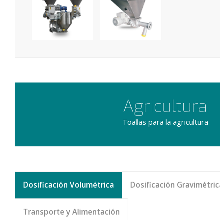
VOLUMÉTRICO
VOLUMÉTRICO
– DMIX
– DPM
Agricultura
Toallas para la agricultura
Dosificación Volumétrica
Dosificación Gravimétric
Transporte y Alimentación