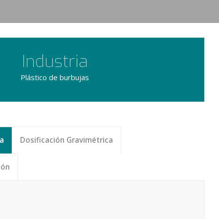
Industria
Plástico de burbujas
ca
Dosificación Gravimétrica
ión