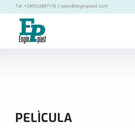
Tel: +390532897178 | sales@enginplast.com
PELÌCULA