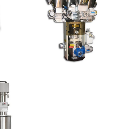
DOSIFICADOR
io M
GRAVIMÉTRICO – Trio P
S 2023