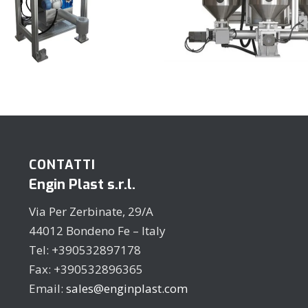
CONTATTI
Engin Plast s.r.l.
Via Per Zerbinate, 29/A
44012 Bondeno Fe – Italy
Tel: +390532897178
Fax: +390532896365
Email:
sales@enginplast.com