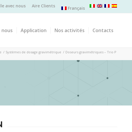
lle avec nous
Aire Clients
Français
e nous
Application
Nos activités
Contacts
e
/
Systèmes de dosage gravimétrique
/
Doseurs gravimétriques – Trio P
N