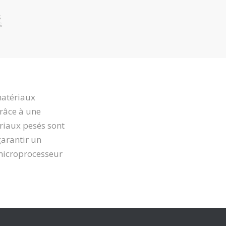
S
S
matériaux
grâce à une
riaux pesés sont
arantir un
microprocesseur