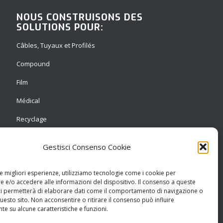
NOUS CONSTRUISONS DES
SOLUTIONS POUR:
Câbles, Tuyaux et Profilés
Compound
Film
Médical
Recyclage
Soufflage
Gestisci Consenso Cookie
Thermoformage
le migliori esperienze, utilizziamo tecnologie come i cookie per
 e/o accedere alle informazioni del dispositivo. Il consenso a queste
ci permetterà di elaborare dati come il comportamento di navigazione o
questo sito. Non acconsentire o ritirare il consenso può influire
e su alcune caratteristiche e funzioni.