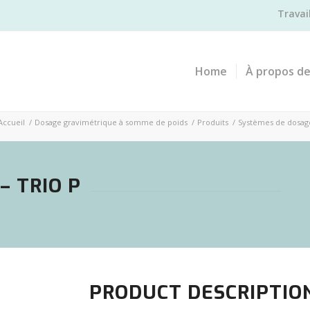
Travai
Home
À propos d
Accueil
/
Dosage gravimétrique à somme de poids
/
Produits
/
Systèmes de dosag
– TRIO P
PRODUCT DESCRIPTIO