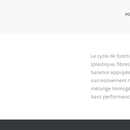
FO
Le cycle de fon
(plastique, fibre
balance appuyée 
successivement 
mélange homogèn
haut performanc