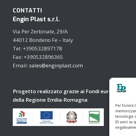
CONTATTI
Engin Plast s.r.l.
Via Per Zerbinate, 29/A
44012 Bondeno Fe – Italy
Tel: +390532897178
Fax: +390532896365
Email:
sales@enginplast.com
Progetto realizzato grazie ai Fondi europei
della Regione Emilia-Romagna
Per fornire 
memorizzare
tecnologie 
ID unici su 
negativament