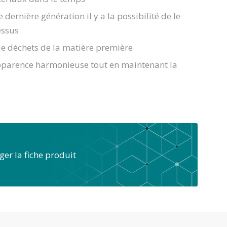
ernière génération il y a la possibilité de le
essus
e déchets de la matière première
parence harmonieuse tout en maintenant la
ger la fiche produit